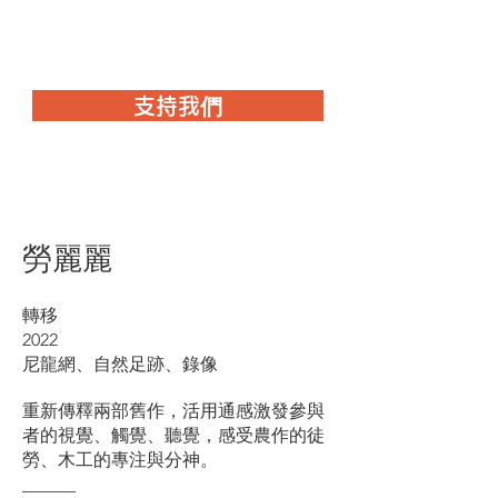
觸感藝術空間
支持我們
勞麗麗
轉移
2022
尼龍網、自然足跡、錄像
重新傳釋兩部舊作，活用通感激發參與
者的視覺、觸覺、聽覺，感受農作的徒
勞、木工的專注與分神。
______