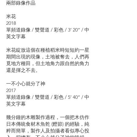
兩部錄像作品
米花
2018
單頻道錄像 / 雙聲道 / 彩色 / 3’ 20” / 中
英文字幕
米花綻放這個在種植稻米時短短約一星
期間出現的現像，土地被奪去，人們再
覓地方種田，但土地角力跟自然的角力
還是揮之不去。
一不小心就分了神
2017
單頻道錄像 / 雙聲道 / 彩色 / 5’ 40” / 中
英文字幕
幾分鐘的木雕製作過程，一個把木仿作
日本傳統食材木魚乾 (鰹節) 的經驗，純
粹而簡單，製作人及拍攝者看似專心投