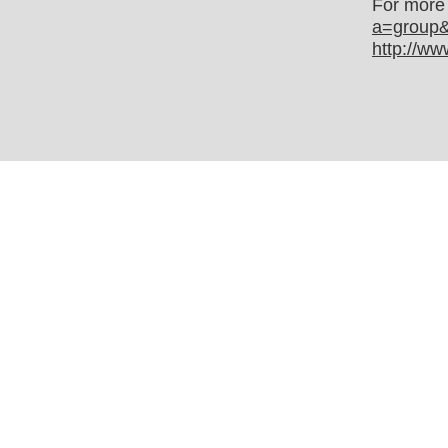
For more 
a=group&
http://w