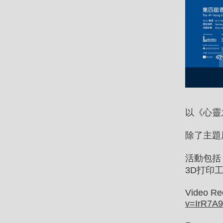
以《心靈
除了主題
活動包括
3D打印
Video Rec
v=IrR7A