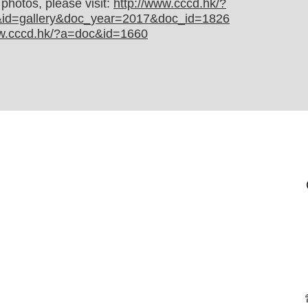
photos, please visit:
http://www.cccd.hk/?
id=gallery&doc_year=2017&doc_id=1826
ww.cccd.hk/?a=doc&id=1660