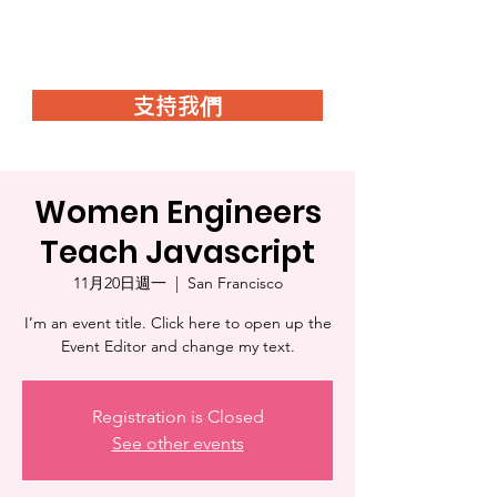
觸感藝術空間
支持我們
Women Engineers
Teach Javascript
11月20日週一
  |  
San Francisco
I’m an event title. Click here to open up the
Event Editor and change my text.
Registration is Closed
See other events