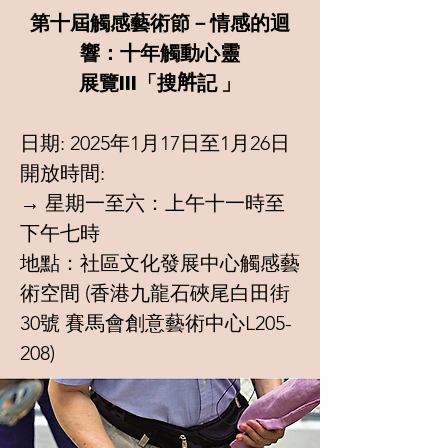
第十屆觸感藝術節－情感的迴
響：十年觸動心靈
展覽III「搜𧣈記 」
日期: 2025年1月17日至1月26日
開放時間:
→ 星期一至六：上午十一時至
下午七時
地點：社區文化發展中心觸感藝
術空間 (香港九龍石硤尾白田街
30號 賽馬會創意藝術中心L205-
208)