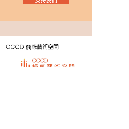
支持我們
CCCD 觸感藝術空間
電郵:
cccd@cccd.hk
電話: (+852)
2891 8482
/ (+852)
9383
6353
傳真: (+852)
2891 8483
地址: 香港九龍石硤尾白田街30號
賽馬會創意藝術中心L205-208